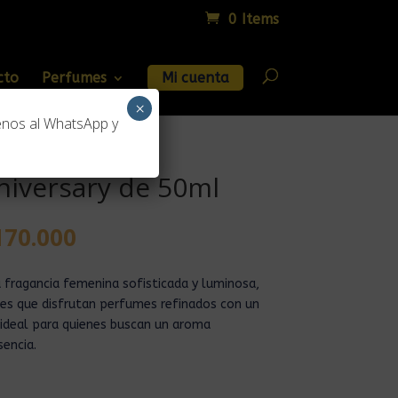
0 Items
cto
Perfumes
Mi cuenta
×
enos al WhatsApp y
nniversary de 50ml
170.000
a fragancia femenina sofisticada y luminosa,
es que disfrutan perfumes refinados con un
 ideal para quienes buscan un aroma
sencia.