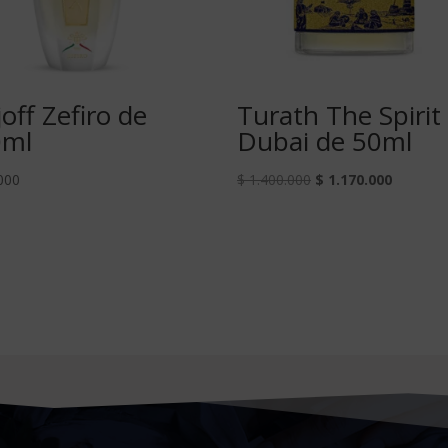
joff Zefiro de
Turath The Spirit
0ml
Dubai de 50ml
000
$
1.400.000
$
1.170.000