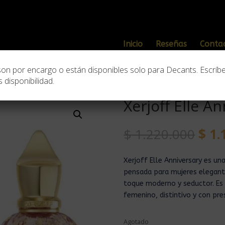
Inicio
Reseñas
Conta
son por encargo o están disponibles solo para Decants. Escríb
 disponibilidad.
Xerjoff Elle A
$
1.220.000
$
1.
Xerjoff
Elle Anniversary es un
pensada para mujeres elegant
toque moderno y seductor. Es
femenino, distintivo y con pre
Agotado