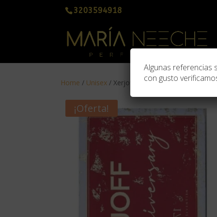
3203594918
Algunas referencias 
con gusto verificamos
Home
/
Unisex
/ Xerjoff Elle Anniversary de 50ml
¡Oferta!