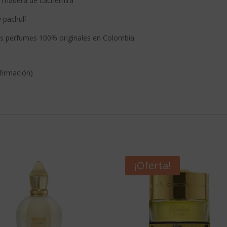
 y madera de cachemira
 pachulí
 perfumes 100% originales en Colombia.
firmación)
¡Oferta!