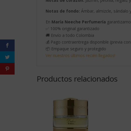
Notas de corazón:
Jazmín, peonía, regaliz
Notas de fondo:
Ámbar, almizcle, sándalo y
En
María Neeche Perfumería
garantizamos
✅ 100% original garantizado
🚚 Envío a todo Colombia
💰 Pago contraentrega disponible (previa con
📦 Empaque seguro y protegido
Ver nuestros últimos recién llegados!
Productos relacionados