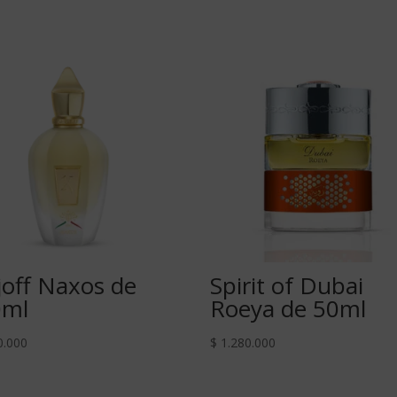
joff Naxos de
Spirit of Dubai
0ml
Roeya de 50ml
0.000
$
1.280.000