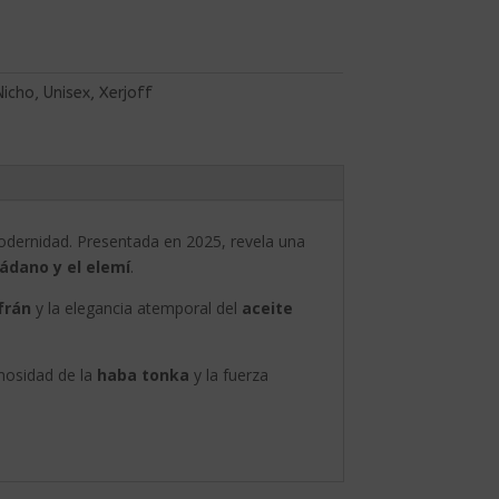
Nicho
,
Unisex
,
Xerjoff
odernidad. Presentada en 2025, revela una
ládano y el elemí
.
frán
y la elegancia atemporal del
aceite
emosidad de la
haba tonka
y la fuerza