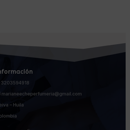
nformación
3203594918
marianeecheperfumeria@gmail.com
iva – Huila
olombia