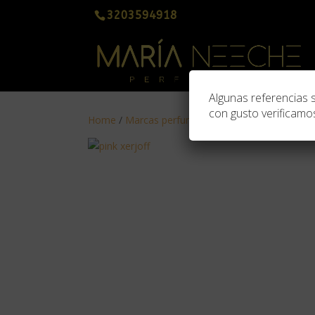
3203594918
Algunas referencias 
con gusto verificamos
Home
/
Marcas perfumes Nicho
/
Xerjoff
/ Xerjof