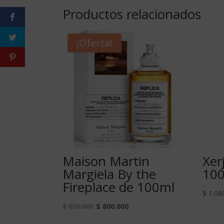
Productos relacionados
¡Oferta!
Maison Martin
Xer
Margiela By the
10
Fireplace de 100ml
$
1.08
$
850.000
$
800.000