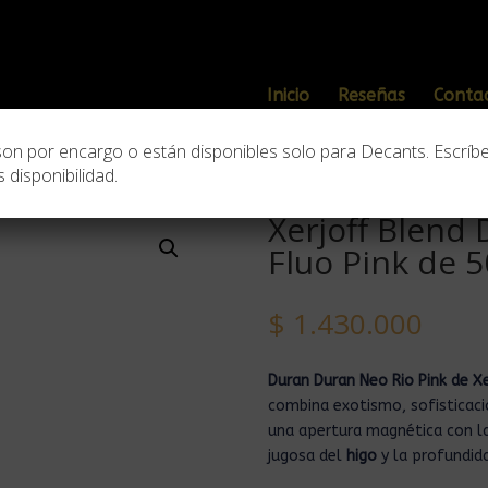
Inicio
Reseñas
Conta
son por encargo o están disponibles solo para Decants. Escríb
 disponibilidad.
f Blend Duran Duran Neo Rio Fluo Pink de 50ml
Xerjoff Blend
Fluo Pink de 
$
1.430.000
Duran Duran Neo Rio Pink de X
combina exotismo, sofisticaci
una apertura magnética con l
jugosa del
higo
y la profundid