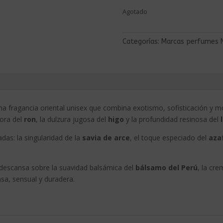
Agotado
Categorías:
Marcas perfumes 
a fragancia oriental unisex que combina exotismo, sofisticación y m
ora del
ron
, la dulzura jugosa del
higo
y la profundidad resinosa del
adas: la singularidad de la
savia de arce
, el toque especiado del
aza
descansa sobre la suavidad balsámica del
bálsamo del Perú
, la cr
nsa, sensual y duradera.