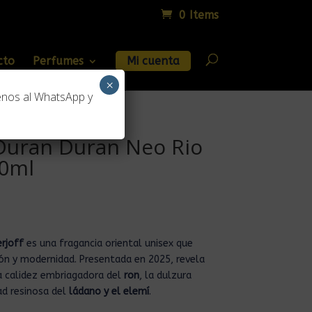
0 Items
cto
Perfumes
Mi cuenta
×
enos al WhatsApp y
 Duran Duran Neo Rio
50ml
erjoff
es una fragancia oriental unisex que
ón y modernidad. Presentada en 2025, revela
a calidez embriagadora del
ron
, la dulzura
ad resinosa del
ládano y el elemí
.