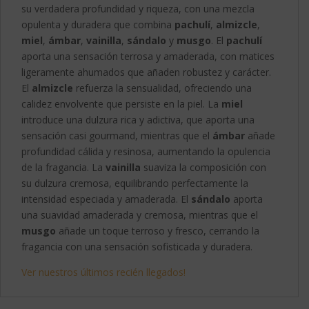
su verdadera profundidad y riqueza, con una mezcla
opulenta y duradera que combina
pachulí
,
almizcle
,
miel
,
ámbar
,
vainilla
,
sándalo
y
musgo
. El
pachulí
aporta una sensación terrosa y amaderada, con matices
ligeramente ahumados que añaden robustez y carácter.
El
almizcle
refuerza la sensualidad, ofreciendo una
calidez envolvente que persiste en la piel. La
miel
introduce una dulzura rica y adictiva, que aporta una
sensación casi gourmand, mientras que el
ámbar
añade
profundidad cálida y resinosa, aumentando la opulencia
de la fragancia. La
vainilla
suaviza la composición con
su dulzura cremosa, equilibrando perfectamente la
intensidad especiada y amaderada. El
sándalo
aporta
una suavidad amaderada y cremosa, mientras que el
musgo
añade un toque terroso y fresco, cerrando la
fragancia con una sensación sofisticada y duradera.
Ver nuestros últimos recién llegados!