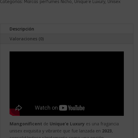
Categorías:
Marcas perfumes Nicho
,
Unique'e Luxury
,
Unisex
Descripción
Valoraciones (0)
Mangonificent
de
Unique’e Luxury
es una fragancia
unisex exquisita y vibrante que fue lanzada en
2023
,
consolidándose rápidamente como una opción