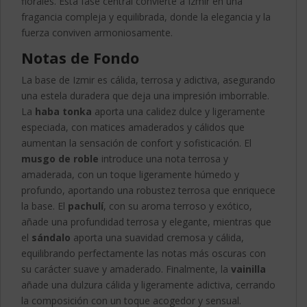
florales. Esta fase central convierte a Izmir en una
fragancia compleja y equilibrada, donde la elegancia y la
fuerza conviven armoniosamente.
Notas de Fondo
La base de Izmir es cálida, terrosa y adictiva, asegurando
una estela duradera que deja una impresión imborrable.
La
haba tonka
aporta una calidez dulce y ligeramente
especiada, con matices amaderados y cálidos que
aumentan la sensación de confort y sofisticación. El
musgo de roble
introduce una nota terrosa y
amaderada, con un toque ligeramente húmedo y
profundo, aportando una robustez terrosa que enriquece
la base. El
pachulí
, con su aroma terroso y exótico,
añade una profundidad terrosa y elegante, mientras que
el
sándalo
aporta una suavidad cremosa y cálida,
equilibrando perfectamente las notas más oscuras con
su carácter suave y amaderado. Finalmente, la
vainilla
añade una dulzura cálida y ligeramente adictiva, cerrando
la composición con un toque acogedor y sensual.