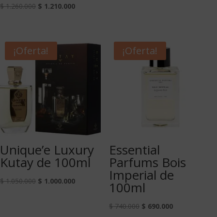
$
1.260.000
$
1.210.000
¡Oferta!
¡Oferta!
Unique’e Luxury
Essential
Kutay de 100ml
Parfums Bois
Imperial de
$
1.050.000
$
1.000.000
100ml
$
740.000
$
690.000