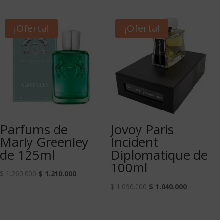
¡Oferta!
¡Oferta!
Parfums de
Jovoy Paris
Marly Greenley
Incident
de 125ml
Diplomatique de
100ml
$
1.260.000
$
1.210.000
$
1.090.000
$
1.040.000