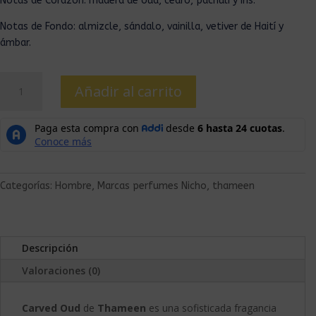
Notas de Corazón: madera de oud, cedro, pachulí y iris.
Notas de Fondo: almizcle, sándalo, vainilla, vetiver de Haití y
ámbar.
Añadir al carrito
Categorías:
Hombre
,
Marcas perfumes Nicho
,
thameen
Descripción
Valoraciones (0)
Carved Oud
de
Thameen
es una sofisticada fragancia