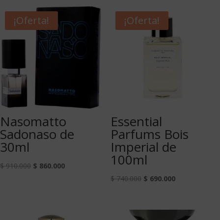
¡Oferta!
¡Oferta!
Nasomatto
Essential
Sadonaso de
Parfums Bois
30ml
Imperial de
100ml
$
910.000
$
860.000
$
740.000
$
690.000