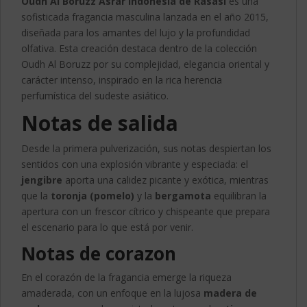
Oudh Al Boruzz Asrar Indonesia de Rasasi
es una
sofisticada fragancia masculina lanzada en el año 2015,
diseñada para los amantes del lujo y la profundidad
olfativa. Esta creación destaca dentro de la colección
Oudh Al Boruzz por su complejidad, elegancia oriental y
carácter intenso, inspirado en la rica herencia
perfumística del sudeste asiático.
Notas de salida
Desde la primera pulverización, sus notas despiertan los
sentidos con una explosión vibrante y especiada: el
jengibre
aporta una calidez picante y exótica, mientras
que la
toronja (pomelo)
y la
bergamota
equilibran la
apertura con un frescor cítrico y chispeante que prepara
el escenario para lo que está por venir.
Notas de corazon
En el corazón de la fragancia emerge la riqueza
amaderada, con un enfoque en la lujosa
madera de