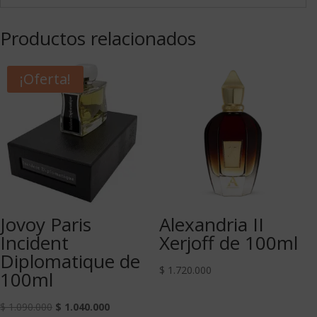
Productos relacionados
¡Oferta!
Jovoy Paris
Alexandria II
Incident
Xerjoff de 100ml
Diplomatique de
$
1.720.000
100ml
$
1.090.000
$
1.040.000