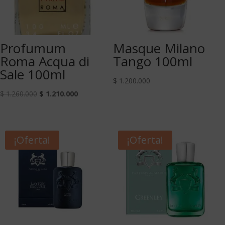
Profumum
Masque Milano
Roma Acqua di
Tango 100ml
Sale 100ml
$
1.200.000
$
1.260.000
$
1.210.000
¡Oferta!
¡Oferta!