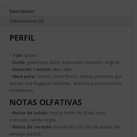
Descripción
Valoraciones (0)
PERFIL
•
Tipo:
unisex
•
Estilo:
gourmand; dulce; especiado; moderno; original
•
Duración / estela:
alta / alta
•
Ideal para:
noches; clima fresco; salidas; personas que
buscan una fragancia diferente, divertida y con excelente
rendimiento.
NOTAS OLFATIVAS
•
Notas de salida:
cereza; limón de Sicilia; nuez
moscada; canela negra
•
Notas de corazón:
acorde de cola; flor de azahar del
naranjo; pachulí