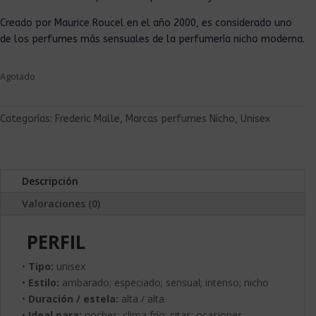
Creado por Maurice Roucel en el año 2000, es considerado uno
de los perfumes más sensuales de la perfumería nicho moderna.
Agotado
Categorías:
Frederic Malle
,
Marcas perfumes Nicho
,
Unisex
Descripción
Valoraciones (0)
PERFIL
•
Tipo:
unisex
•
Estilo:
ambarado; especiado; sensual; intenso; nicho
•
Duración / estela:
alta / alta
•
Ideal para:
noches; clima frío; citas; ocasiones