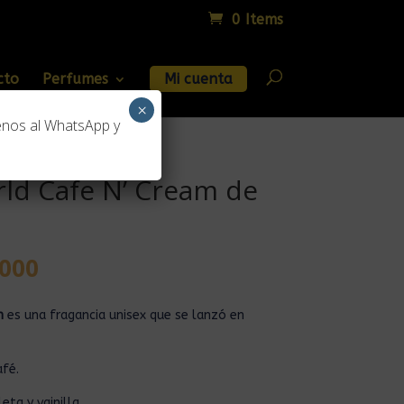
0 Items
cto
Perfumes
Mi cuenta
×
enos al WhatsApp y
ld Cafe N’ Cream de
000
m
es una fragancia unisex que se lanzó en
afé.
eta y vainilla.