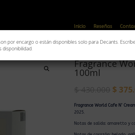
Inicio
Reseñas
Conta
son por encargo o están disponibles solo para Decants. Escríb
 disponibilidad.
ld
/ Fragrance World Cafe N’ Cream de 100ml
Fragrance Wor
100ml
$
430.000
$
375.
Fragrance World Cafe N’ Crea
2025.
N
otas de salida: amaretto y c
Notas de corazón: helado, gall