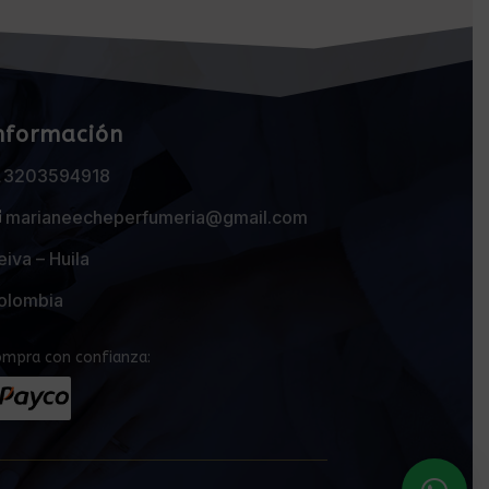
nformación
3203594918
marianeecheperfumeria@gmail.com
iva – Huila
olombia
mpra con confianza: