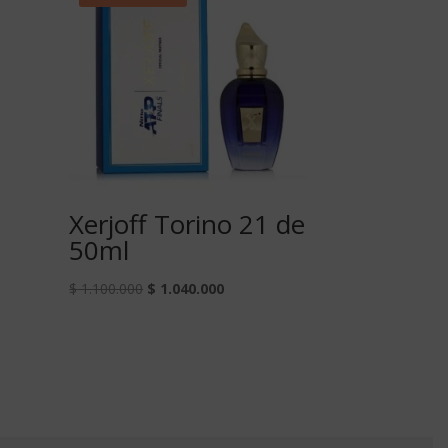
Xerjoff Torino 21 de
50ml
$
1.100.000
$
1.040.000