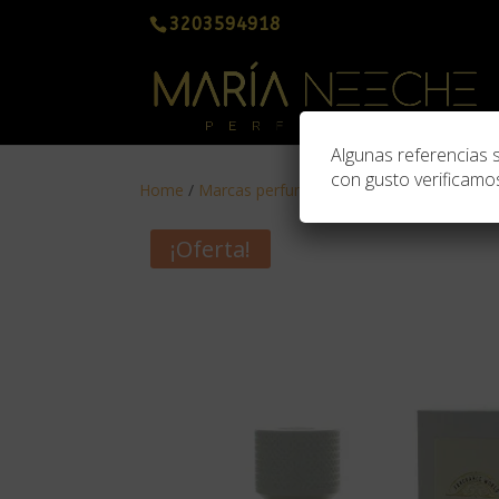
3203594918
Algunas referencias 
con gusto verificamos
Home
/
Marcas perfumes árabes
/
Fragrance Wor
¡Oferta!