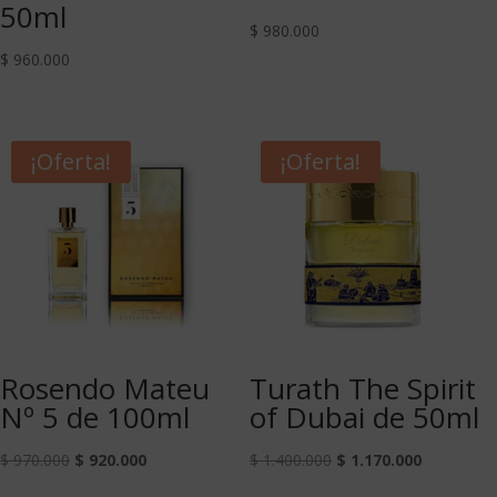
50ml
$
980.000
$
960.000
¡Oferta!
¡Oferta!
Rosendo Mateu
Turath The Spirit
Nº 5 de 100ml
of Dubai de 50ml
$
970.000
$
920.000
$
1.400.000
$
1.170.000