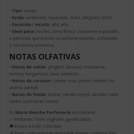
•
Tipo:
unisex
•
Estilo:
ambarado; especiado; dulce; elegante; nicho
•
Duración / estela:
alta; alta
•
Ideal para:
noches; clima fresco; ocasiones especiales
o personas que buscan un perfume potente, sofisticado
y con mucha presencia.
NOTAS OLFATIVAS
•
Notas de salida:
jengibre; durazno; mandarina;
toronja; bergamota; clavo; pimienta
•
Notas de corazón:
canela; rosa; jazmín; nardos; iris;
violeta; pachulí
•
Notas de fondo:
ámbar; vainilla; benjuí; sándalo; haba
tonka; cashmeran; vetiver.
En
María Neeche Perfumería
encontrarás:
✅ Perfumes 100% originales garantizados
🚚 Envíos a todo Colombia
💰 Pago contraentrega disponible (previa confirmación)