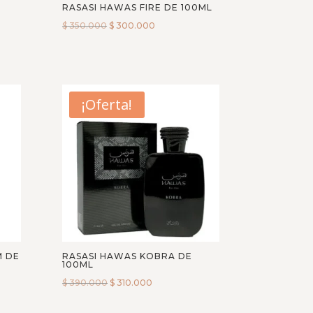
RASASI HAWAS FIRE DE 100ML
$
350.000
$
300.000
¡Oferta!
M DE
RASASI HAWAS KOBRA DE
100ML
$
390.000
$
310.000