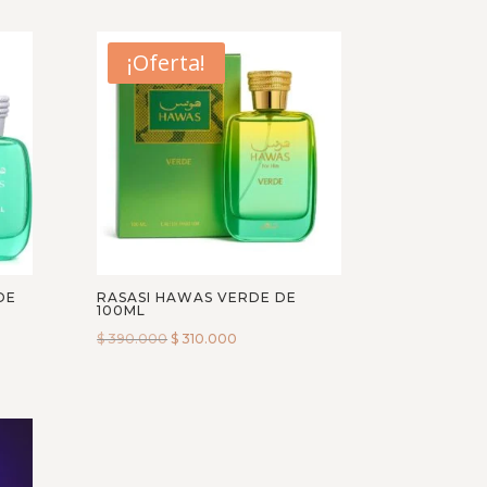
¡Oferta!
DE
RASASI HAWAS VERDE DE
100ML
$
390.000
$
310.000