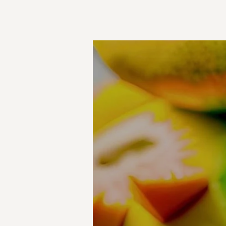
Diseñador
Marcas perfumes árabes
Marcas perfumes Nicho
Masque Milano
Matiere Premiere
Memo Paris
Mes Bisous
Monegal
Montale
Mujer
Nasomatto
New Notes
Nishane
Nom 1907
Oman Luxury
orto parisi