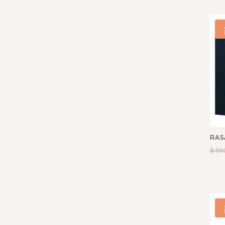
francesca bianchi
Frederic Malle
French Avenue
Fugazzi
Giardini Di Toscana
Giorgio Armani
Gisada
Goldfield & Banks
Australia
Guerlain
RAS
Hermes Paris
$
39
Hombre
House Of Dastan
Initio Parfums
Issey Miyake
Jean Paul Gaultier
Jo Milano