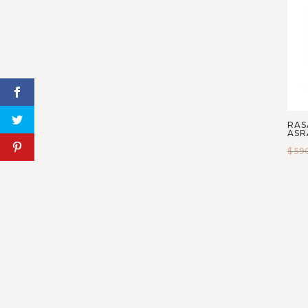
Jovoy Paris
Kajal Parfums
Kayali
Kilian
Lattafa
Liquides Imaginaires
RAS
Lorenzo Pazzaglia
ASR
Louis Viutton
$
59
M. Micallef
Maison Alhambra
Maison Crivelli
Maison Francis Kurkdjian
Maison Martin Margiela
Mancera
Marc-Antoine Barrois
Marca de Perfumes de