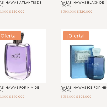
ASI HAWAS ATLANTIS DE
RASASI HAWAS BLACK DE
ML
100ML
0.000
$
330.000
$
390.000
$
320.000
¡Oferta!
¡Oferta!
ASI HAWAS FOR HIM DE
RASASI HAWAS ICE FOR HI
ML
100ML
0.000
$
340.000
$
355.000
$
305.000