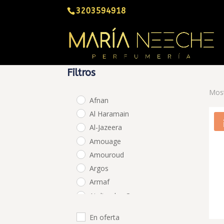
3203594918
Filtros
Most
Afnan
Al Haramain
Al-Jazeera
Amouage
Amouroud
Argos
Armaf
Atelier des Ors
BDK Parfums
En oferta
Bon Parfumeur