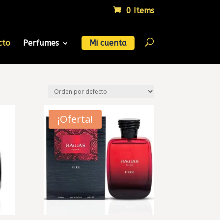
0 Items
cto
Perfumes
Mi cuenta
¡Oferta!