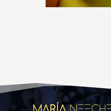
Orto Parisi
Paco Rabanne
Pantheon Roma
Parfums de Marly
Paris Corner
Penhaligons
Perfumes de Diseñador
Primera Perfumes
Profumum Roma
Ramon Monegal
Rasasi
Riiffs Parfums
Roja
Roja Parfums
room 1015
Santi Burgas
Sarah Baker