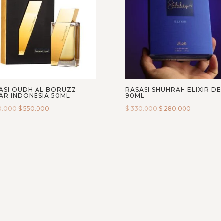
ASI OUDH AL BORUZZ
RASASI SHUHRAH ELIXIR DE
AR INDONESIA 50ML
90ML
0.000
$
550.000
$
330.000
$
280.000