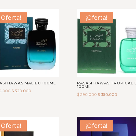
¡Oferta!
¡Oferta!
ASI HAWAS MALIBU 100ML
RASASI HAWAS TROPICAL 
100ML
0.000
$
320.000
$
390.000
$
350.000
¡Oferta!
¡Oferta!