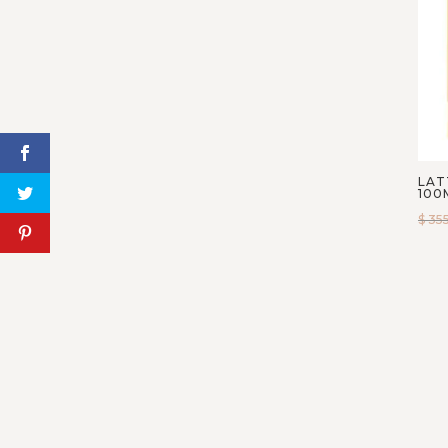
Jo Milano
Jovoy Paris
Kajal Parfums
Kayali
Kilian
Lattafa
LAT
Liquides Imaginaires
100
Lorenzo Pazzaglia
$
35
Louis Viutton
M. Micallef
Maison Alhambra
Maison Crivelli
Maison Francis Kurkdjian
Maison Martin Margiela
Mancera
Marc-Antoine Barrois