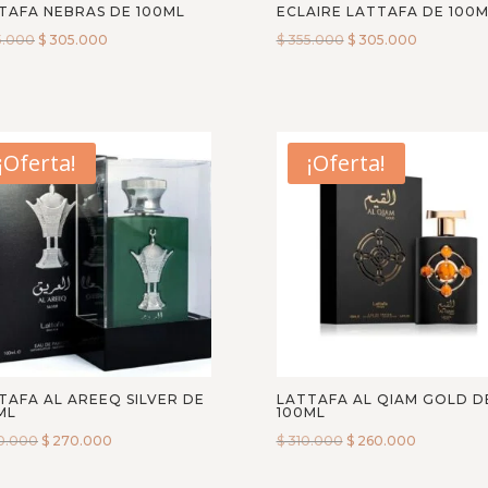
TAFA NEBRAS DE 100ML
ECLAIRE LATTAFA DE 100
5.000
$
305.000
$
355.000
$
305.000
¡Oferta!
¡Oferta!
TAFA AL AREEQ SILVER DE
LATTAFA AL QIAM GOLD D
ML
100ML
0.000
$
270.000
$
310.000
$
260.000