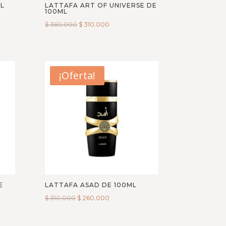
ML
LATTAFA ART OF UNIVERSE DE
100ML
$
360.000
$
310.000
¡Oferta!
E
LATTAFA ASAD DE 100ML
$
310.000
$
260.000