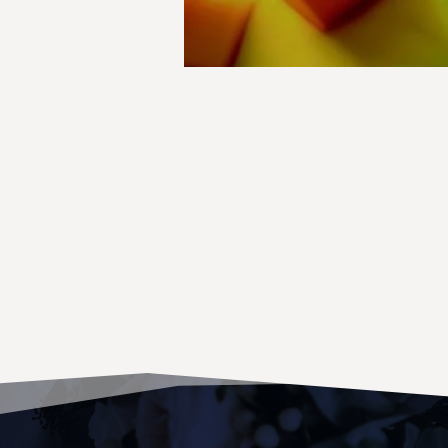
Orto Parisi
Paco Rabanne
Pantheon Roma
Parfums de Marly
Paris Corner
Penhaligons
Perfumes de Diseñador
Primera Perfumes
Profumum Roma
Ramon Monegal
Rasasi
Riiffs Parfums
Roja
Roja Parfums
room 1015
Santi Burgas