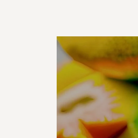
Marca de Perfumes de
Diseñador
Marcas perfumes árabes
Marcas perfumes Nicho
Masque Milano
Matiere Premiere
Memo Paris
Mes Bisous
Monegal
Montale
Mujer
Nasomatto
New Notes
Nishane
Nom 1907
Oman Luxury
orto parisi