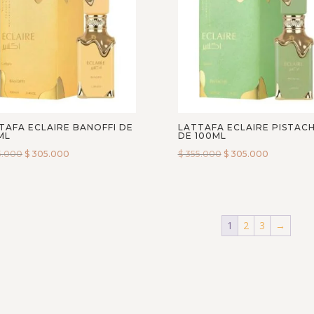
TAFA ECLAIRE BANOFFI DE
LATTAFA ECLAIRE PISTAC
ML
DE 100ML
5.000
$
305.000
$
355.000
$
305.000
1
2
3
→