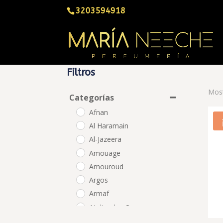
3203594918
Filtros
Most
Categorías
Afnan
Al Haramain
Al-Jazeera
Amouage
Amouroud
Argos
Armaf
Atelier des Ors
BDK Parfums