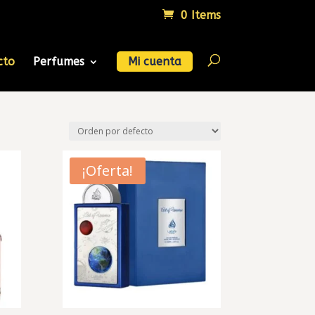
0 Items
cto
Perfumes
Mi cuenta
¡Oferta!