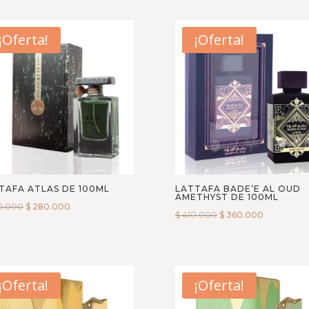
¡Oferta!
¡Oferta!
TAFA ATLAS DE 100ML
LATTAFA BADE’E AL OUD
AMETHYST DE 100ML
0.000
$
280.000
$
410.000
$
360.000
¡Oferta!
¡Oferta!