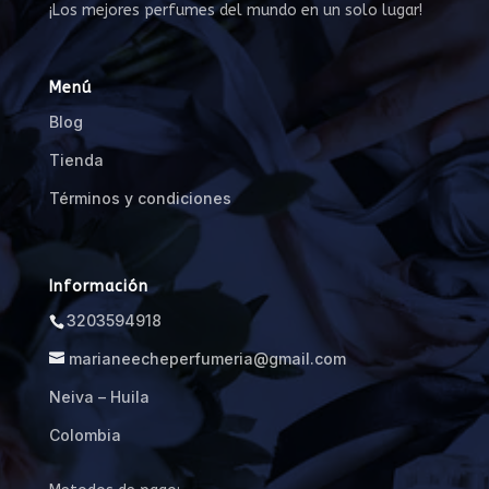
¡Los mejores perfumes del mundo en un solo lugar!
Paco Rabanne
Pantheon Roma
Parfums de Marly
Menú
Paris Corner
Blog
Penhaligons
Tienda
Perfumes de Diseñador
Primera Perfumes
Términos y condiciones
Profumum Roma
Ramon Monegal
Rasasi
Información
Riiffs Parfums
3203594918
Roja
marianeecheperfumeria@gmail.com
Roja Parfums
Neiva – Huila
room 1015
Santi Burgas
Colombia
Sarah Baker