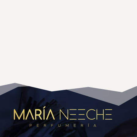
Marcas perfumes árabes
Marcas perfumes Nicho
Masque Milano
Matiere Premiere
Memo Paris
Mes Bisous
Monegal
Montale
Mujer
Nasomatto
New Notes
Nishane
Nom 1907
Oman Luxury
orto parisi
Orto Parisi