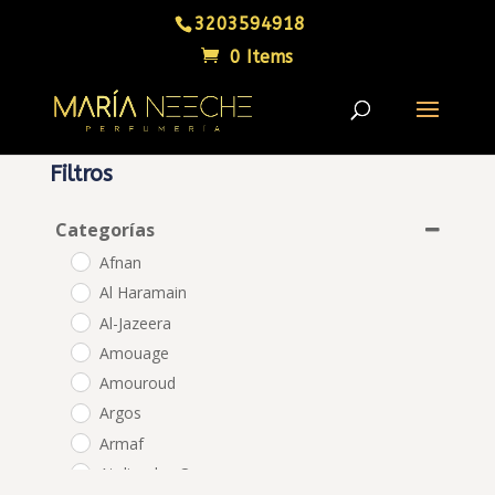
3203594918
0 Items
Filtros
Categorías
Afnan
Al Haramain
Al-Jazeera
Amouage
Amouroud
Argos
Armaf
Atelier des Ors