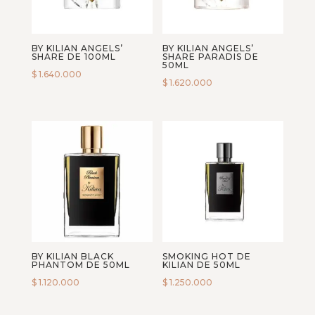
Fragrance World
francesca bianchi
BY KILIAN ANGELS’
BY KILIAN ANGELS’
Frederic Malle
SHARE DE 100ML
SHARE PARADIS DE
50ML
French Avenue
$
1.640.000
$
1.620.000
Fugazzi
Giardini Di Toscana
Giorgio Armani
Gisada
Goldfield & Banks Australia
Guerlain
Hermes Paris
Hombre
House Of Dastan
BY KILIAN BLACK
SMOKING HOT DE
Initio Parfums
PHANTOM DE 50ML
KILIAN DE 50ML
$
1.120.000
$
1.250.000
Issey Miyake
Jean Paul Gaultier