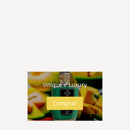
Jo Milano
Jovoy Paris
Kajal Parfums
Kayali
Kilian
Lattafa
Liquides Imaginaires
Lorenzo Pazzaglia
Louis Viutton
M. Micallef
Maison Alhambra
Unique’e Luxury
Maison Crivelli
Maison Francis Kurkdjian
Comprar
Maison Martin Margiela
Mancera
Marc-Antoine Barrois
Marca de Perfumes de Diseñador