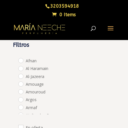
3203594918
0 Items
Filtros
Afnan
Al Haramain
Al-Jazeera
Amouage
Amouroud
Argos
Armaf
Atelier des Ors
BDK Parfums
En oferta