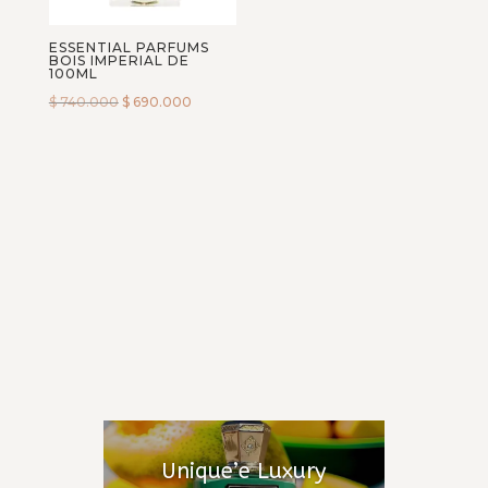
francesca bianchi
ESSENTIAL PARFUMS
Frederic Malle
BOIS IMPERIAL DE
100ML
French Avenue
$
740.000
$
690.000
Fugazzi
Giardini Di Toscana
Giorgio Armani
Gisada
Goldfield & Banks Australia
Guerlain
Hermes Paris
Hombre
House Of Dastan
Initio Parfums
Issey Miyake
Jean Paul Gaultier
Unique’e Luxury
Jo Milano