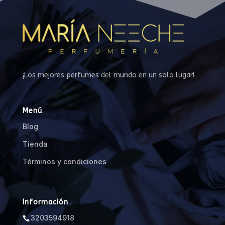
Marcas perfumes árabes
Marcas perfumes Nicho
Masque Milano
Matiere Premiere
Memo Paris
Mes Bisous
¡Los mejores perfumes del mundo en un solo lugar!
Monegal
Montale
Mujer
Menú
Nasomatto
Blog
New Notes
Tienda
Nishane
Términos y condiciones
Nom 1907
Oman Luxury
orto parisi
Información
Orto Parisi
3203594918
Paco Rabanne