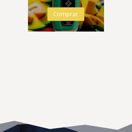
Jovoy Paris
Kajal Parfums
Comprar
Kayali
Kilian
Lattafa
Liquides Imaginaires
Lorenzo Pazzaglia
Louis Viutton
M. Micallef
Maison Alhambra
Maison Crivelli
Maison Francis Kurkdjian
Maison Martin Margiela
Mancera
Marc-Antoine Barrois
Marca de Perfumes de Diseñador