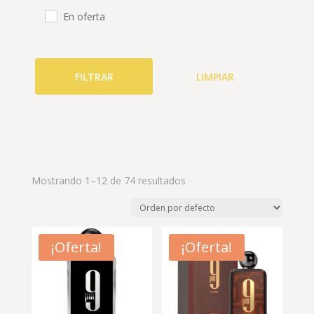
Jo Milano
En oferta
Lattafa
Maison Alhambra
Marcas perfumes árabes
FILTRAR
LIMPIAR
Mujer
Paris Corner
Rasasi
Riiffs Parfums
Unisex
Mostrando 1–12 de 74 resultados
¡Oferta!
¡Oferta!