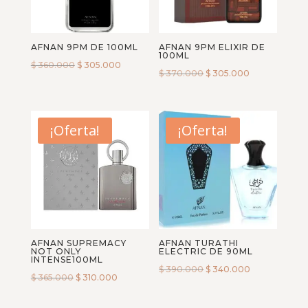
AFNAN 9PM DE 100ML
AFNAN 9PM ELIXIR DE
100ML
$
360.000
$
305.000
$
370.000
$
305.000
¡Oferta!
¡Oferta!
AFNAN SUPREMACY
AFNAN TURATHI
NOT ONLY
ELECTRIC DE 90ML
INTENSE100ML
$
390.000
$
340.000
$
365.000
$
310.000