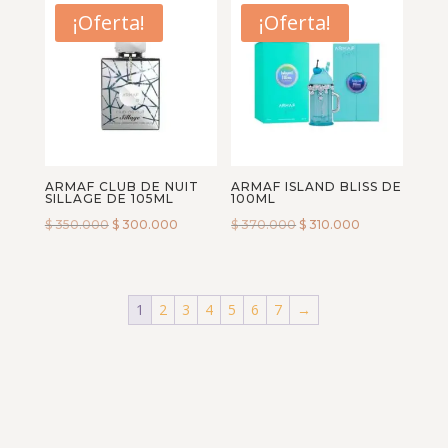
¡Oferta!
¡Oferta!
ARMAF CLUB DE NUIT
ARMAF ISLAND BLISS DE
SILLAGE DE 105ML
100ML
$
350.000
$
300.000
$
370.000
$
310.000
1
2
3
4
5
6
7
→