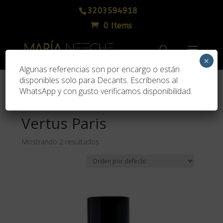
3203594918
0 Items
×
Algunas referencias son por encargo o están
disponibles solo para Decants. Escríbenos al
WhatsApp y con gusto verificamos disponibilidad.
Inicio
/ Vertus Paris
Vertus Paris
Mostrando 2 resultados