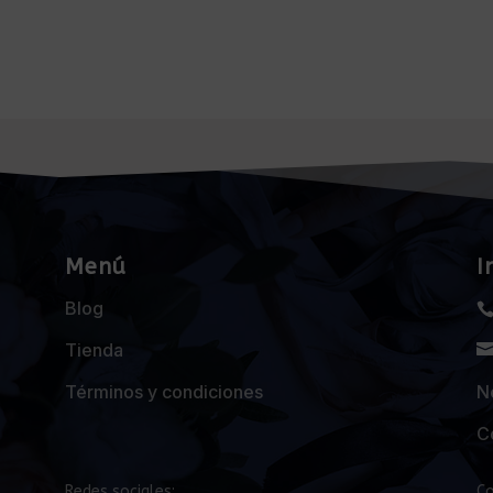
Menú
I
Blog
Tienda
Términos y condiciones
Ne
C
Redes sociales:
Co