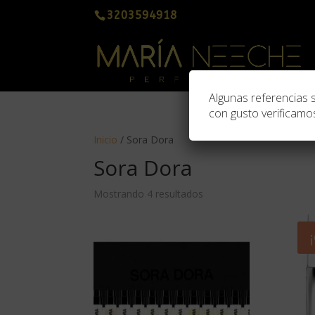
3203594918
Algunas referencias 
con gusto verificamos
Inicio
/ Sora Dora
Sora Dora
Mostrando 4 resultados