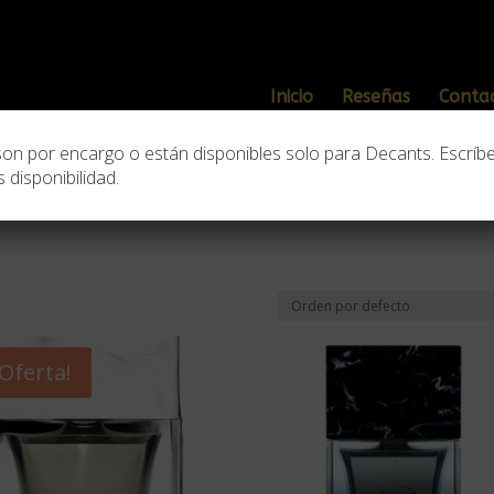
Inicio
Reseñas
Conta
son por encargo o están disponibles solo para Decants. Escríb
 disponibilidad.
¡Oferta!