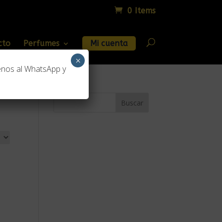
0 Items
cto
Perfumes
Mi cuenta
×
enos al WhatsApp y
Buscar