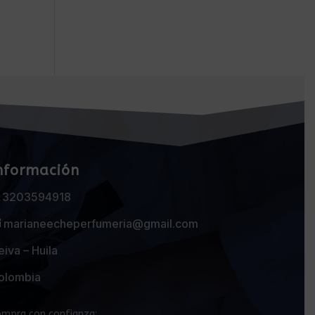
nformación
3203594918
marianeecheperfumeria@gmail.com
iva – Huila
olombia
mpra con confianza: