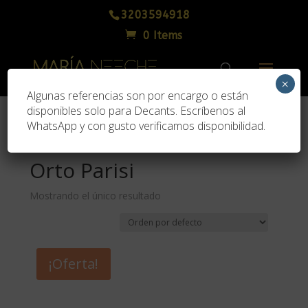
3203594918
0 Items
×
Algunas referencias son por encargo o están
disponibles solo para Decants. Escríbenos al
WhatsApp y con gusto verificamos disponibilidad.
Inicio
/ Orto Parisi
Orto Parisi
Mostrando el único resultado
¡Oferta!